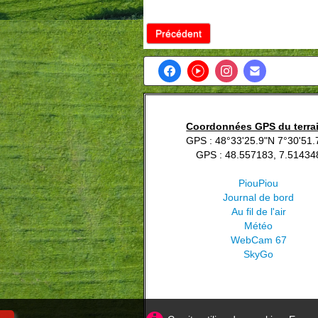
Précédent
Coordonnées GPS du terra
GPS : 48°33'25.9"N 7°30'51.
GPS : 48.557183, 7.51434
PiouPiou
Journal de bord
Au fil de l'air
Météo
WebCam 67
SkyGo