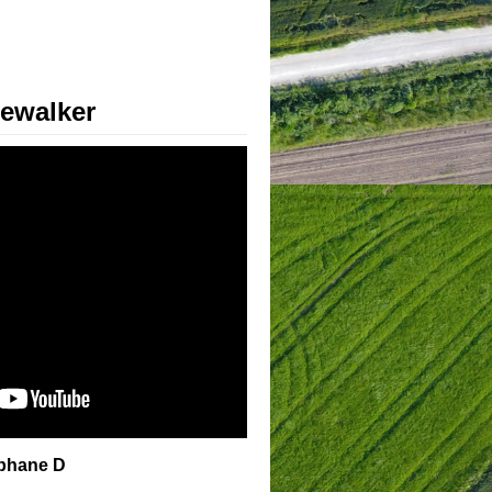
ewalker
phane D