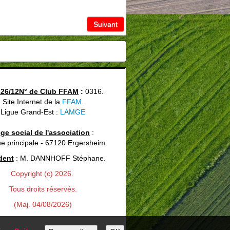
Suivant
626/12N° de Club FFAM
:
0316.
Site Internet de la
FFAM
.
Ligue Grand-Est :
LAMGE
ège social de l'association
:
ue principale - 67120 Ergersheim.
dent
: M. DANNHOFF Stéphane.
Copyright (c) 2026.
Tous droits réservés.
(Maj. 04/08/2026)