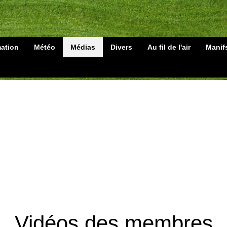
mation
Météo
Médias
Divers
Au fil de l'air
Manif
Vidéos des membres