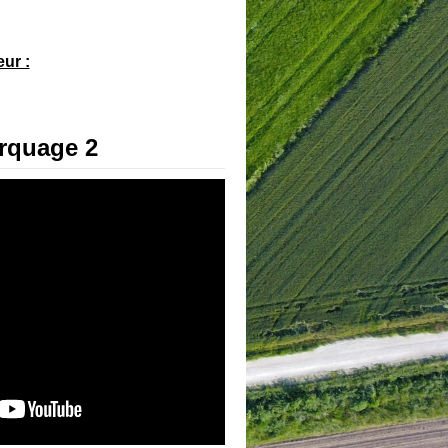
ur :
rquage 2