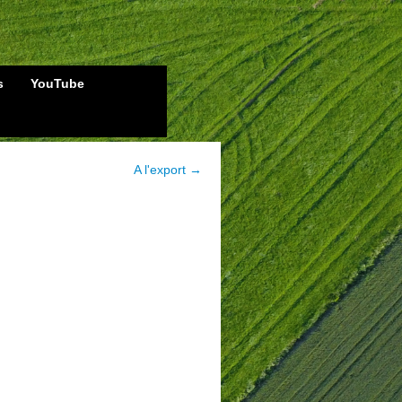
s
YouTube
A l'export →