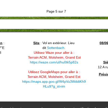
Page 5 sur 7
in
:
Site
: Vol en extérieur. Lieu
08/0
7"E
dit
Sottenbach
.
8
Utilisez Waze pour aller à :
Terrain ACM, Molsheim, Grand Est
https://waze.com/ul/hu0tk5p82s
Si
12 A r
Utilisez GoogleMaps pour aller à :
Prési
Terrain ACM, Molsheim, Grand Est
https://maps.app.goo.gl/W4pVu3WddtKh9
HLu9?g_st=im