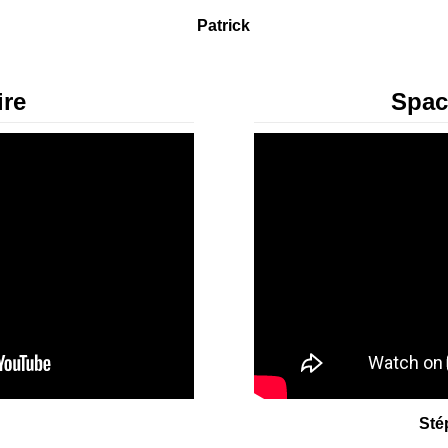
Patrick
ire
Spac
Sté