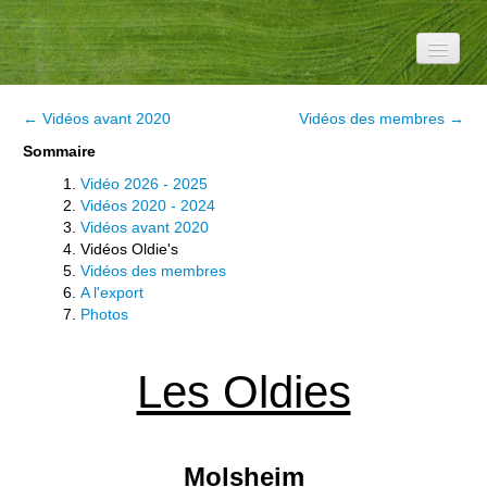
Accueil
← Vidéos avant 2020
Vidéos des membres →
Le Club
Sommaire
Vidéo 2026 - 2025
Information
Vidéos 2020 - 2024
Vidéos avant 2020
Météo
Vidéos Oldie's
Vidéos des membres
Médias
A l'export
Photos
Divers
Au fil de l'air
Les Oldies
Manifs
YouTube
Molsheim