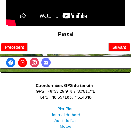
Pascal
Précédent
Suivant
Coordonnées GPS du terrain
:
GPS : 48°33'25.9"N 7°30'51.7"E
GPS : 48.557183, 7.514348
PiouPiou
Journal de bord
Au fil de l'air
Météo