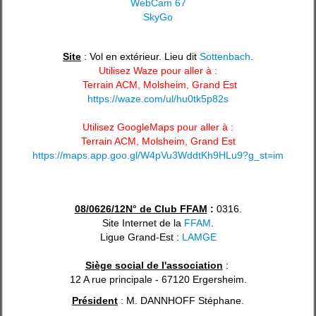
WebCam 67
SkyGo
Site
: Vol en extérieur. Lieu dit
Sottenbach
.
Utilisez Waze pour aller à :
Terrain ACM, Molsheim, Grand Est
https://waze.com/ul/hu0tk5p82s
Utilisez GoogleMaps pour aller à :
Terrain ACM, Molsheim, Grand Est
https://maps.app.goo.gl/W4pVu3WddtKh9HLu9?g_st=im
08/0626/12N° de Club FFAM
:
0316.
Site Internet de la
FFAM
.
Ligue Grand-Est :
LAMGE
Siège social de l'association
:
12 A rue principale - 67120 Ergersheim.
Président
: M. DANNHOFF Stéphane.